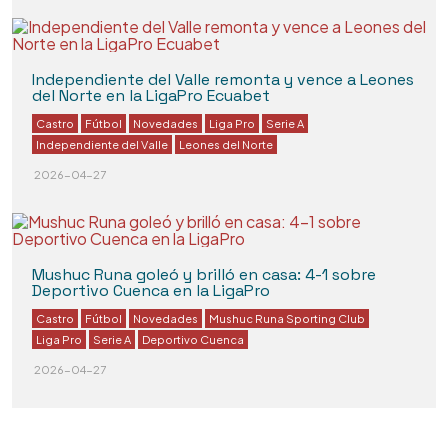
Independiente del Valle remonta y vence a Leones
del Norte en la LigaPro Ecuabet
Castro
Fútbol
Novedades
Liga Pro
Serie A
Independiente del Valle
Leones del Norte
2026-04-27
Mushuc Runa goleó y brilló en casa: 4-1 sobre
Deportivo Cuenca en la LigaPro
Castro
Fútbol
Novedades
Mushuc Runa Sporting Club
Liga Pro
Serie A
Deportivo Cuenca
2026-04-27