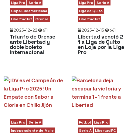
Liga Pro
Serie A
Liga Pro
Serie A
Copa Sudamericana
Liga de Quito
Libertad FC
Orense
Libertad FC
2025-12-22
611
2025-12-15
661
Triunfo de Orense
Libertad venció 2-
ante Libertad y
1 a Liga de Quito
doble boleto
en Loja por la Liga
internacional
Pro
Liga Pro
Serie A
Fútbol
Liga Pro
Independiente del Valle
Serie A
Libertad FC