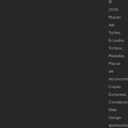
©
2026
Mundo
del
Trofeo,
Ecuador,
Trofeos,
Medallas,
Placas
de
reconocim
Copas
Europeas,
Condecora
Web
Design
xpertosol