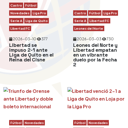
Castro
Fútbol
Novedades
Liga Pro
Castro
Fútbol
Liga Pro
Serie A
Liga de Quito
Serie A
Libertad FC
Libertad FC
Leones del Norte
2026-03-10
377
2026-03-03
730
Libertad se
Leones del Norte y
impuso 2-1 ante
Libertad empatan
Liga de Quito en el
en un vibrante
Reina del Cisne
duelo por la Fecha
2
Fútbol
Novedades
Fútbol
Novedades