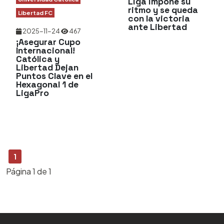
Liga impone su
ritmo y se queda
Libertad FC
con la victoria
ante Libertad
2025-11-24
467
¡Asegurar Cupo
Internacional!
Católica y
Libertad Dejan
Puntos Clave en el
Hexagonal 1 de
LigaPro
1
Página 1 de 1