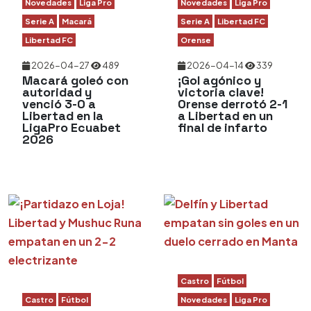
Novedades
Liga Pro
Novedades
Liga Pro
Serie A
Macará
Serie A
Libertad FC
Libertad FC
Orense
2026-04-27
489
2026-04-14
339
Macará goleó con
¡Gol agónico y
autoridad y
victoria clave!
venció 3-0 a
Orense derrotó 2-1
Libertad en la
a Libertad en un
LigaPro Ecuabet
final de infarto
2026
Castro
Fútbol
Castro
Fútbol
Novedades
Liga Pro