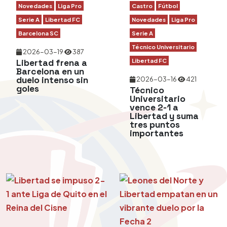
Novedades
Liga Pro
Castro
Fútbol
Serie A
Libertad FC
Novedades
Liga Pro
Barcelona SC
Serie A
Técnico Universitario
2026-03-19
387
Libertad FC
Libertad frena a
Barcelona en un
duelo intenso sin
2026-03-16
421
goles
Técnico
Universitario
vence 2-1 a
Libertad y suma
tres puntos
importantes