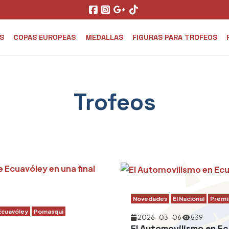
S
COPAS EUROPEAS
MEDALLAS
FIGURAS PARA TROFEOS
Trofeos
Novedades
El Nacional
Premi
Ecuavóley
Pomasqui
2026-03-06
539
El Automovilismo en E