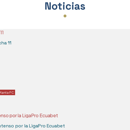
Noticias
cha 11
Manta FC
tenso por la LigaPro Ecuabet