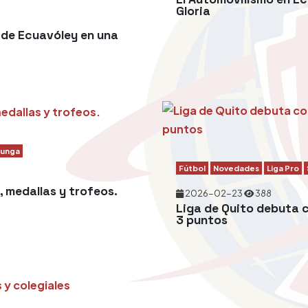
Gloria
 de Ecuavóley en una
cunga
Fútbol
Novedades
Liga Pro
a, medallas y trofeos.
2026-02-23
388
Liga de Quito debuta c
3 puntos