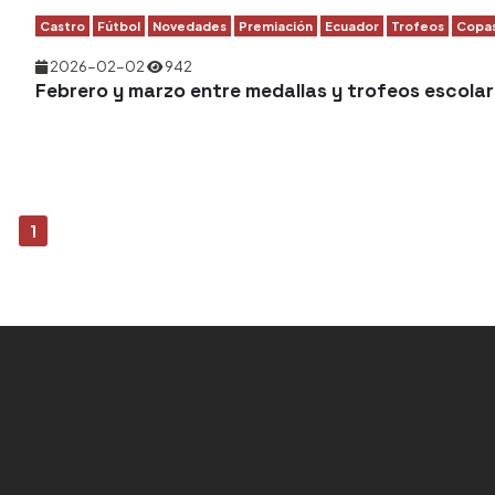
Castro
Fútbol
Novedades
Premiación
Ecuador
Trofeos
Copa
2026-02-02
942
Febrero y marzo entre medallas y trofeos escolar
1