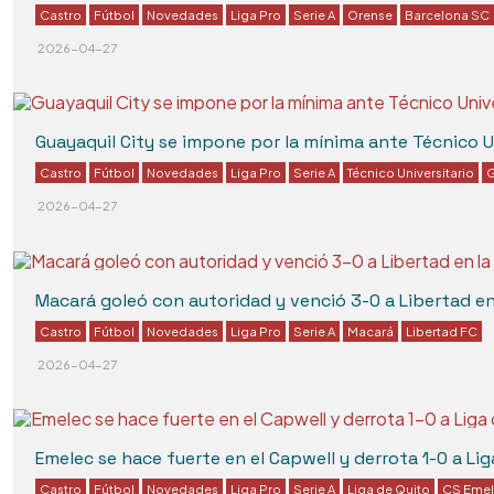
Castro
Fútbol
Novedades
Liga Pro
Serie A
Orense
Barcelona SC
2026-04-27
Guayaquil City se impone por la mínima ante Técnico Un
Castro
Fútbol
Novedades
Liga Pro
Serie A
Técnico Universitario
G
2026-04-27
Macará goleó con autoridad y venció 3-0 a Libertad e
Castro
Fútbol
Novedades
Liga Pro
Serie A
Macará
Libertad FC
2026-04-27
Emelec se hace fuerte en el Capwell y derrota 1-0 a Lig
Castro
Fútbol
Novedades
Liga Pro
Serie A
Liga de Quito
CS Eme