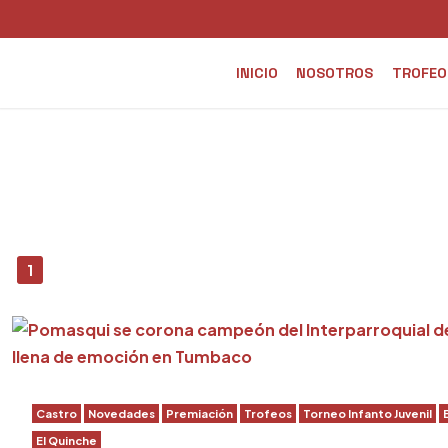
INICIO
NOSOTROS
TROFEO
1
Castro
Novedades
Premiación
Trofeos
Torneo Infanto Juvenil
El Quinche