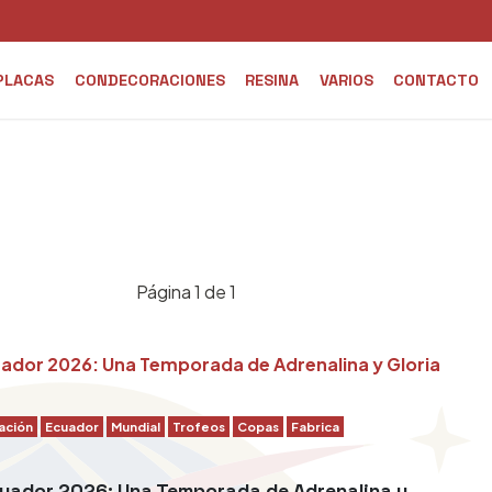
PLACAS
CONDECORACIONES
RESINA
VARIOS
CONTACTO
Página 1 de 1
ación
Ecuador
Mundial
Trofeos
Copas
Fabrica
cuador 2026: Una Temporada de Adrenalina y