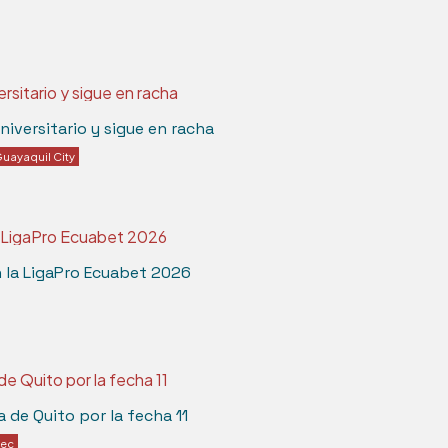
iversitario y sigue en racha
uayaquil City
n la LigaPro Ecuabet 2026
a de Quito por la fecha 11
lec