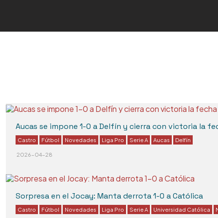
Componentes para Placas de Made
Trofeos de Cuarenta
Aucas se impone 1-0 a Delfín y cierra con victoria la fe
Castro
Fútbol
Novedades
Liga Pro
Serie A
Aucas
Delfín
2026-04-28
Sorpresa en el Jocay: Manta derrota 1-0 a Católica
Castro
Fútbol
Novedades
Liga Pro
Serie A
Universidad Católica