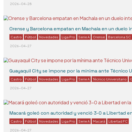
2026-04-28
Orense y Barcelona empatan en Machala en un duelo in
Castro
Fútbol
Novedades
Liga Pro
Serie A
Orense
Barcelona SC
2026-04-27
Guayaquil City se impone por la mínima ante Técnico Un
Castro
Fútbol
Novedades
Liga Pro
Serie A
Técnico Universitario
G
2026-04-27
Macará goleó con autoridad y venció 3-0 a Libertad e
Castro
Fútbol
Novedades
Liga Pro
Serie A
Macará
Libertad FC
2026-04-27