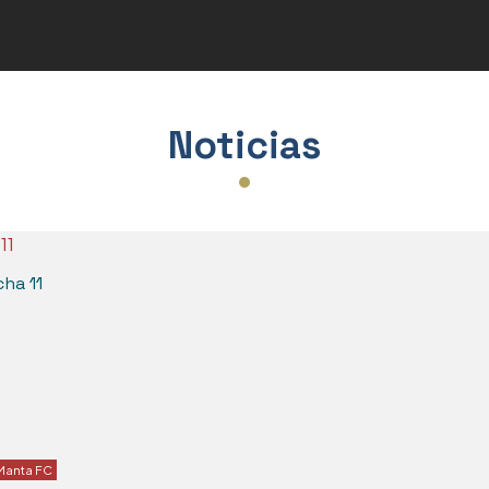
Varios
ra
Noticias
cha 11
Manta FC