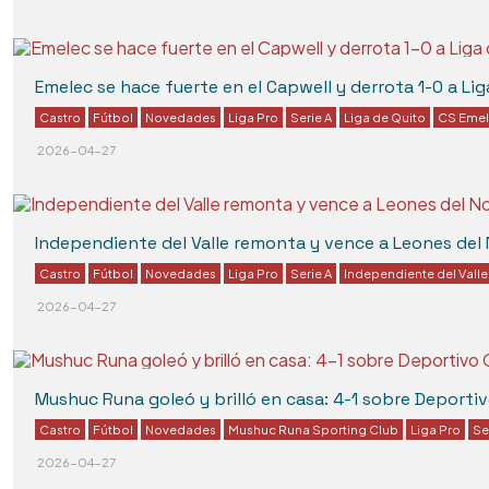
Emelec se hace fuerte en el Capwell y derrota 1-0 a Lig
Castro
Fútbol
Novedades
Liga Pro
Serie A
Liga de Quito
CS Eme
2026-04-27
Independiente del Valle remonta y vence a Leones del 
Castro
Fútbol
Novedades
Liga Pro
Serie A
Independiente del Valle
2026-04-27
Mushuc Runa goleó y brilló en casa: 4-1 sobre Deporti
Castro
Fútbol
Novedades
Mushuc Runa Sporting Club
Liga Pro
Se
2026-04-27