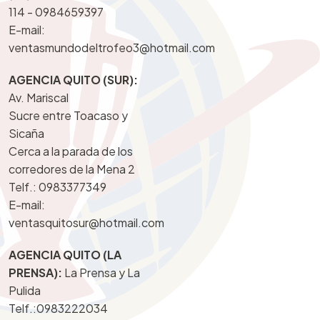
114 -
0984659397
E-mail:
ventasmundodeltrofeo3@hotmail.com
AGENCIA QUITO (SUR):
Av. Mariscal
Sucre entre Toacaso y
Sicaña
Cerca a la parada de los
corredores de la Mena 2
Telf.:
0983377349
E-mail:
ventasquitosur@hotmail.com
AGENCIA QUITO (LA
PRENSA):
La Prensa y La
Pulida
Telf.:
0983222034