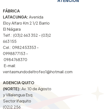
ATENCIÓN
FÁBRICA
LATACUNGA:
Avenida
Eloy Alfaro Km 2 1/2 Barrio
El Niágara
Telf.: (03)2 663 352 - (03)2
663 155
Cel.: 0982453353 -
0998877153 -
0984768370
E-mail:
ventasmundodeltrofeo1@hotmail.com
AGENCIA QUITO
(NORTE):
Av. 10 de Agosto
y Villalengua Esq.
Sector Iñaquito
(02)2 256