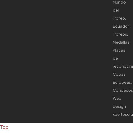
Mundo
del
Trofeo,
Ecuador,
Trofeos,
Medallas,
Placas
de
reconocim
Copas
Europeas,
Condecora
Web
Design
xpertosol
Top