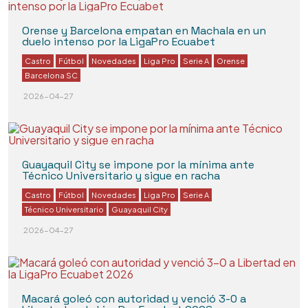
Orense y Barcelona empatan en Machala en un
duelo intenso por la LigaPro Ecuabet
Castro
Fútbol
Novedades
Liga Pro
Serie A
Orense
Barcelona SC
2026-04-27
Guayaquil City se impone por la mínima ante
Técnico Universitario y sigue en racha
Castro
Fútbol
Novedades
Liga Pro
Serie A
Técnico Universitario
Guayaquil City
2026-04-27
Macará goleó con autoridad y venció 3-0 a