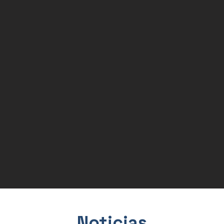
Copas de Metal Europeas
Placas de Acrílico
Condecoraciones
Placas de Madera
Artículos de Sublimación
Bases para Placas
Varios
Noticias