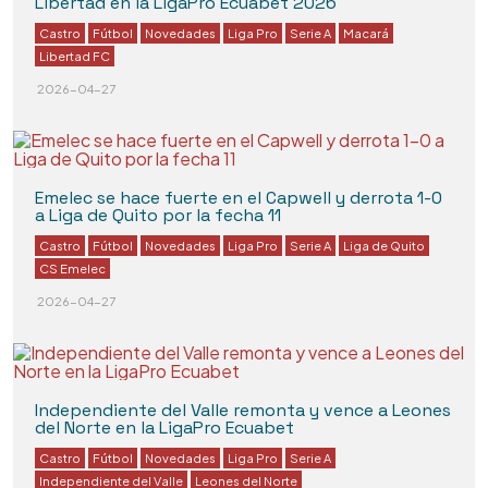
Libertad en la LigaPro Ecuabet 2026
Castro
Fútbol
Novedades
Liga Pro
Serie A
Macará
Libertad FC
2026-04-27
Emelec se hace fuerte en el Capwell y derrota 1-0
a Liga de Quito por la fecha 11
Castro
Fútbol
Novedades
Liga Pro
Serie A
Liga de Quito
CS Emelec
2026-04-27
Independiente del Valle remonta y vence a Leones
del Norte en la LigaPro Ecuabet
Castro
Fútbol
Novedades
Liga Pro
Serie A
Independiente del Valle
Leones del Norte