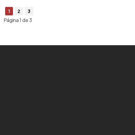
1
2
3
Página 1 de 3
Trofeos Deportivos
Placas de Cristal
Medallas Deportivas