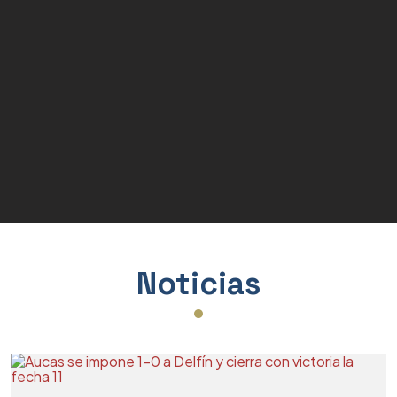
Condecoraciones
Placas de Madera
Artículos de Sublimación
Bases para Placas
Varios
Noticias