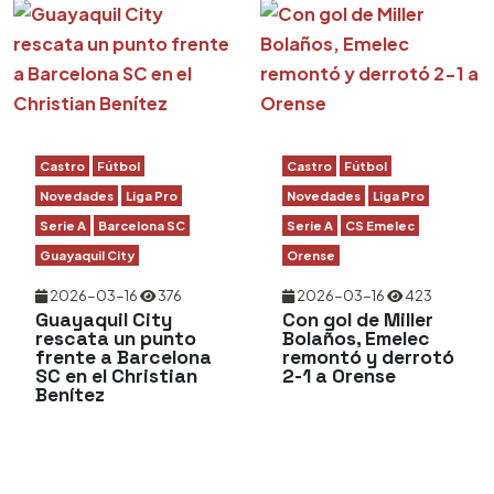
Castro
Fútbol
Castro
Fútbol
Novedades
Liga Pro
Novedades
Liga Pro
Serie A
Barcelona SC
Serie A
CS Emelec
Guayaquil City
Orense
2026-03-16
376
2026-03-16
423
Guayaquil City
Con gol de Miller
rescata un punto
Bolaños, Emelec
frente a Barcelona
remontó y derrotó
SC en el Christian
2-1 a Orense
Benítez