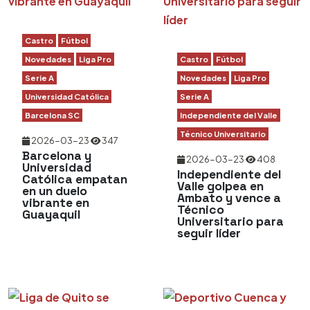
Castro
Fútbol
Novedades
Liga Pro
Castro
Fútbol
Serie A
Novedades
Liga Pro
Universidad Católica
Serie A
Barcelona SC
Independiente del Valle
Técnico Universitario
2026-03-23
347
Barcelona y
2026-03-23
408
Universidad
Independiente del
Católica empatan
Valle golpea en
en un duelo
Ambato y vence a
vibrante en
Técnico
Guayaquil
Universitario para
seguir líder