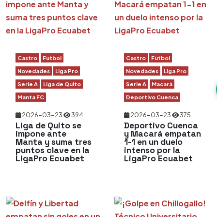
Castro
Fútbol
Castro
Fútbol
Novedades
Liga Pro
Novedades
Liga Pro
Serie A
Liga de Quito
Serie A
Macará
Manta FC
Deportivo Cuenca
2026-03-23
394
2026-03-23
375
Liga de Quito se
Deportivo Cuenca
impone ante
y Macará empatan
Manta y suma tres
1-1 en un duelo
puntos clave en la
intenso por la
LigaPro Ecuabet
LigaPro Ecuabet