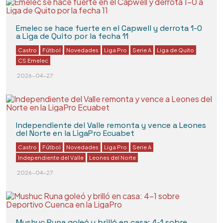
Emelec se hace fuerte en el Capwell y derrota 1-0
a Liga de Quito por la fecha 11
Castro
Fútbol
Novedades
Liga Pro
Serie A
Liga de Quito
CS Emelec
2026-04-27
Independiente del Valle remonta y vence a Leones
del Norte en la LigaPro Ecuabet
Castro
Fútbol
Novedades
Liga Pro
Serie A
Independiente del Valle
Leones del Norte
2026-04-27
Mushuc Runa goleó y brilló en casa: 4-1 sobre