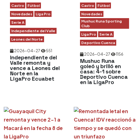
Castro
Fútbol
Castro
Fútbol
Novedades
Liga Pro
Novedades
Mushuc Runa Sporting
Serie A
Club
Independiente del Valle
Liga Pro
Serie A
Leones del Norte
Deportivo Cuenca
2026-04-27
551
2026-04-27
1156
Independiente del
Mushuc Runa
Valle remonta y
goleó y brilló en
vence a Leones del
casa: 4-1 sobre
Norte en la
Deportivo Cuenca
LigaPro Ecuabet
en la LigaPro