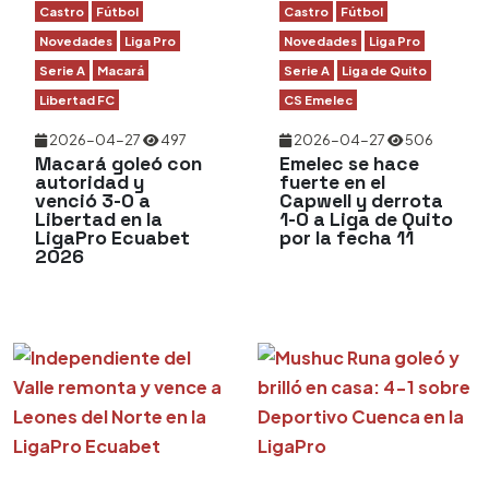
Castro
Fútbol
Castro
Fútbol
Novedades
Liga Pro
Novedades
Liga Pro
Serie A
Macará
Serie A
Liga de Quito
Libertad FC
CS Emelec
2026-04-27
497
2026-04-27
506
Macará goleó con
Emelec se hace
autoridad y
fuerte en el
venció 3-0 a
Capwell y derrota
Libertad en la
1-0 a Liga de Quito
LigaPro Ecuabet
por la fecha 11
2026