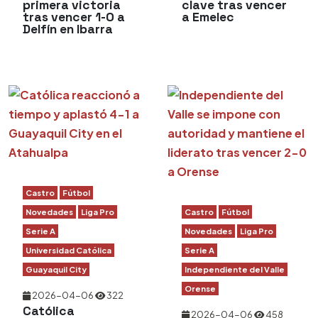
primera victoria
clave tras vencer
tras vencer 1-0 a
a Emelec
Delfín en Ibarra
Castro
Fútbol
Novedades
Liga Pro
Castro
Fútbol
Serie A
Novedades
Liga Pro
Universidad Católica
Serie A
Guayaquil City
Independiente del Valle
Orense
2026-04-06
322
Católica
2026-04-06
458