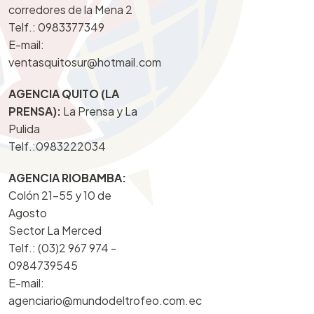
corredores de la Mena 2
Telf.:
0983377349
E-mail:
ventasquitosur@hotmail.com
AGENCIA QUITO (LA
PRENSA):
La Prensa y La
Pulida
Telf.:
0983222034
AGENCIA RIOBAMBA:
Colón 21-55 y 10 de
Agosto
Sector La Merced
Telf.: (03)2 967 974 -
0984739545
E-mail:
agenciario@mundodeltrofeo.com.ec