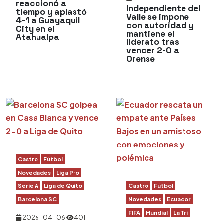
reaccionó a
Independiente del
tiempo y aplastó
Valle se impone
4-1 a Guayaquil
con autoridad y
City en el
mantiene el
Atahualpa
liderato tras
vencer 2-0 a
Orense
Castro
Fútbol
Novedades
Liga Pro
Serie A
Liga de Quito
Castro
Fútbol
Barcelona SC
Novedades
Ecuador
FIFA
Mundial
La Tri
2026-04-06
401