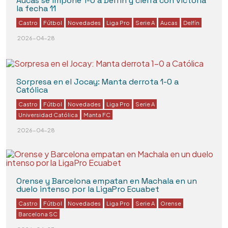
Aucas se impone 1-0 a Delfín y cierra con victoria
la fecha 11
Castro
Fútbol
Novedades
Liga Pro
Serie A
Aucas
Delfín
2026-04-28
Sorpresa en el Jocay: Manta derrota 1-0 a
Católica
Castro
Fútbol
Novedades
Liga Pro
Serie A
Universidad Católica
Manta FC
2026-04-28
Orense y Barcelona empatan en Machala en un
duelo intenso por la LigaPro Ecuabet
Castro
Fútbol
Novedades
Liga Pro
Serie A
Orense
Barcelona SC