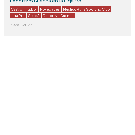
Deportivo Cuenca en la LigaPro
Castro
Fútbol
Novedades
Mushuc Runa Sporting Club
Liga Pro
Serie A
Deportivo Cuenca
2026-04-27