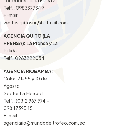
corredores de la Mena 2
Telf.:
0983377349
E-mail:
ventasquitosur@hotmail.com
AGENCIA QUITO (LA
PRENSA):
La Prensa y La
Pulida
Telf.:
0983222034
AGENCIA RIOBAMBA:
Colón 21-55 y 10 de
Agosto
Sector La Merced
Telf.: (03)2 967 974 -
0984739545
E-mail:
agenciario@mundodeltrofeo.com.ec